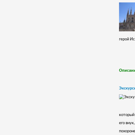
герой Ис
Описани
Экскурси
который 
его внук
похороне