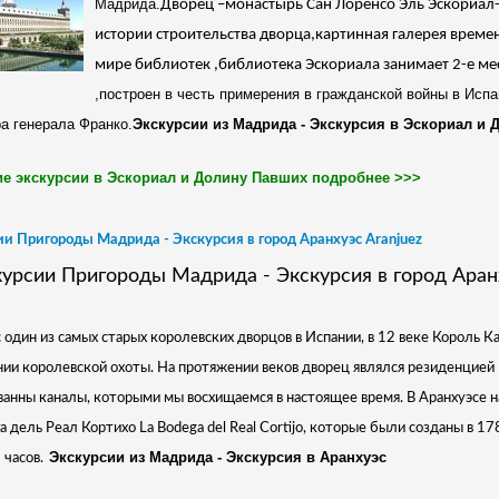
Мадрида.
Дворец –монастырь Сан Лоренсо Эль Эскориал-
истории строительства дворца,картинная галерея времен
мире библиотек ,библиотека Эскориала занимает 2-е мес
,построен в честь примерения в гражданской войны в Исп
а генерала Франко.
Экскурсии из Мадрида - Экскурсия в Эскориал и
е экскурсии в Эскориал и Долину Павших подробнее >>>
и Пригороды Мадрида - Экскурсия в город Аранхуэс Aranjuez
 один из самых старых королевских дворцов в Испании, в 12 веке Король К
ии королевской охоты. На протяжении веков дворец являлся резиденцией 
анны каналы, которыми мы восхищаемся в настоящее время. В Аранхуэсе н
а дель Реал Кортихо La Bodega del Real Cortijo,
которые были созданы в 1782
Экскурсии из Мадрида - Экскурсия в Аранхуэс
 часов.