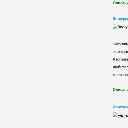
Описани
Экскурси
римским
экскурси
Кастилии
любител
молочног
Описани
Экскурси