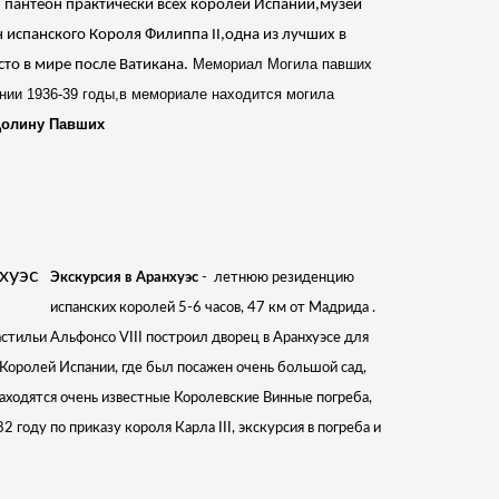
 пантеон практически всех королей Испании,музей
 испанского Короля Филиппа II,одна из лучших в
Мемориал Могила павших
то в мире после Ватикана.
ании 1936-39 годы,в мемориале находится могила
 Долину Павших
Экскурсия в Аранхуэс
- летнюю резиденцию
испанских королей 5-6 часов, 47 км от Мадрида .
астильи Альфонсо VIII построил дворец в Аранхуэсе для
Королей Испании, где был посажен очень большой сад,
аходятся очень известные Королевские Винные погреба,
 году по приказу короля Карла III, экскурсия в погреба и