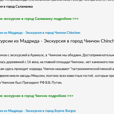
ия в город Саламанка
е экскурсии в город Саламанку подробнее >>>
и из Мадрида - Экскурсия в город Чинчон Chinchon
нчон с экскурсией в Аранхуэс, в Чинчоне мы обедаем. Достопримечательно
лась деревянной с 16 века, на главной площади Чинчона , нет каменного пок
ам здесь проходит коррида. Чинчон называют "гастрономической меккой 
 время имели звезды Мишлен, поэтому всех известных гостей , которые пр
в Чинчоне был Президент РФ В.В. Путин.
е экскурсии в город Чинчон подробнее >>>
и из Мадрида - Экскурсия в город Бургос Burgos