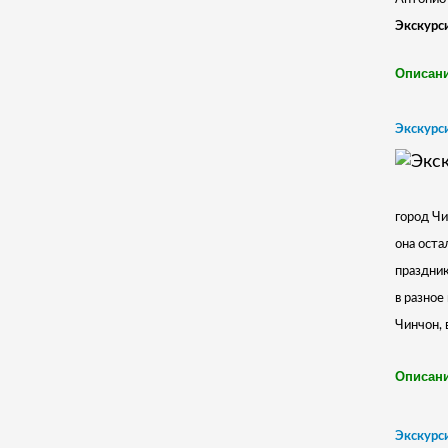
Экскурс
Описани
Экскурси
город Чи
она оста
праздник
в разное
Чинчон, 
Описани
Экскурси