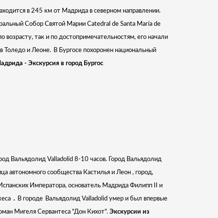
 находится в 245 км от Мадрида в северном направлении.
альный Собор Святой Марии Catedral de Santa María de
по возрасту, так и по достопримечательностям, его начали
в Толедо и Леоне.
В Бургосе похоронен национальный
адрида - Экскурсия в город Бургос
род Вальядолид Valladolid 8-10 часов. Город Вальядолид
лица автономного сообщества Кастилья и Леон , город,
 Испанских Императора, основатель Мадрида Филипп II и
.
кеса
В городе
Вальядолид Valladolid умер и был впервые
оман Мигеля Сервантеса "Дон Кихот".
Экскурсии из