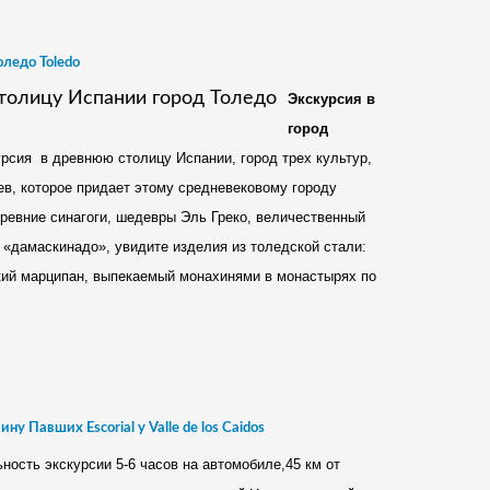
ледо Toledo
Экскурсия в
город
урсия в древнюю столицу Испании, город трех культур,
ев, которое придает этому средневековому городу
ревние синагоги, шедевры Эль Греко, величественный
 «дамаскинадо», увидите изделия из толедской стали:
ский марципан, выпекаемый монахинями в монастырях по
 Павших Escorial y Valle de los Caidos
ость экскурсии 5-6 часов на автомобиле,45 км от