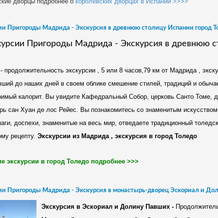
ские дворцы подробнее о
королевских дворцах в Испании >>>>
ии Пригороды Мадрида - Экскурсия в древнюю столицу Испании город То
- продолжительность экскурсии , 5 или 8 часов,79 км от Мадрида , экск
вший до наших дней в своем облике
смешение стилей, традиций и обыча
римый калорит. Вы увидите Кафедральный Собор, церковь Санто Томе, д
рь сан Хуан де лос Рейес. Вы познакомитесь со знаменитым искусством
паги, доспехи, знаменитые на весь мир, отведаете традиционный толед
ому рецепту.
Экскурсии из Мадрида , экскурсия в город Толедо
е экскурсии в город Толедо подробнее >>>
и Пригороды Мадрида - Экскурсия в монастырь-дворец Эскориал и Долину
Экскурсия в Эскориал и Долину Павших -
Продолжительн