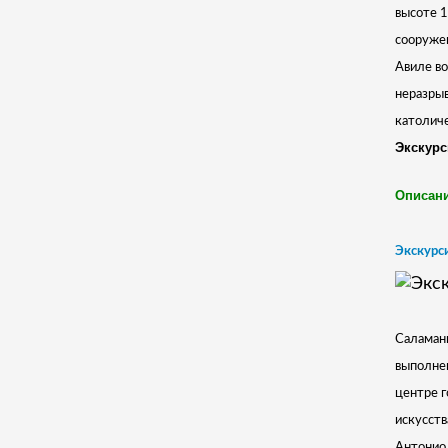
высоте 1
сооружен
Авиле во
неразрыв
католиче
Экскурс
Описани
Экскурси
Саламанк
выполнен
центре г
искусств
Антонио 