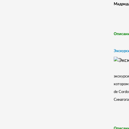
Мадрида 
Описани
Экскурси
экскурси
котором 
de Cordo
Синагога
Описани