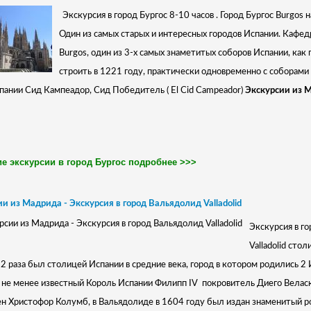
Экскурсия в город Бургос 8-10 часов . Город Бургос Burgos
Один из самых старых и интересных городов Испании. Кафедр
Burgos, один из 3-х самых знаметитых соборов Испании, как 
строить в 1221 году, практически одновременно с соборами 
пании Сид Кампеадор, Сид Победитель ( El Cid Campeador)
Экскурсии из М
е экскурсии в город Бургос подробнее >>>
и из Мадрида - Экскурсия в город Вальядолид Valladolid
Экскурсия в го
Valladolid сто
2 раза был столицей Испании в средние века, город в котором родились 2
, не менее известный Король Испании Филипп IV покровитель Диего Велас
н Христофор Колумб, в Вальядолиде в 1604 году был издан знаменитый р