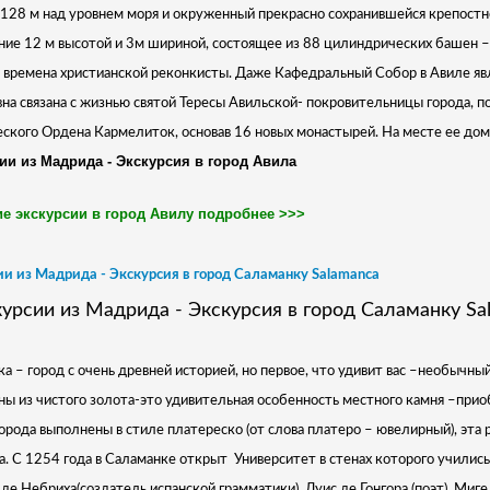
128 м над уровнем моря и окруженный прекрасно сохранившейся крепостной
ие 12 м высотой и 3м шириной, состоящее из 88 цилиндрических башен – 
 времена христианской реконкисты. Даже Кафедральный Собор в Авиле явл
на связана с жизнью святой Тересы Авильской- покровительницы города, п
ского Ордена Кармелиток, основав 16 новых монастырей. На месте ее дома
ии из Мадрида - Экскурсия в город Авила
е экскурсии в город Авилу подробнее >>>
и из Мадрида - Экскурсия в город Саламанку Salamanca
а – город с очень древней историей, но первое, что удивит вас –необычный
ы из чистого золота-это удивительная особенность местного камня –прио
орода выполнены в стиле платереско (от слова платеро – ювелирный), эта
а. С 1254 года в Саламанке открыт
Университет в стенах которого учились
де Небриха(создатель испанской грамматики), Луис де Гонгора (поэт), Миге