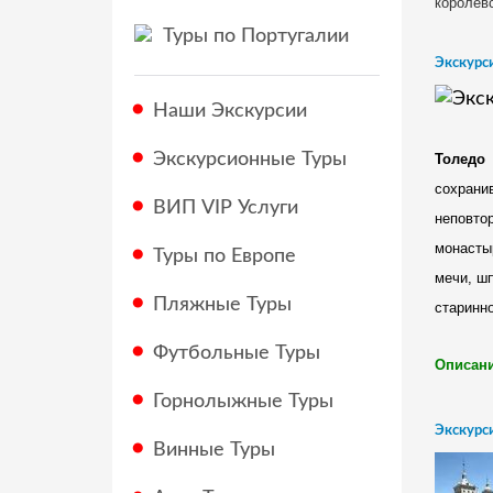
королев
Туры по Португалии
Экскурс
Наши Экскурсии
Экскурсионные Туры
Толедо
сохрани
ВИП VIP Услуги
неповто
монасты
Туры по Европе
мечи, ш
Пляжные Туры
старинн
Футбольные Туры
Описани
Горнолыжные Туры
Экскурси
Винные Туры