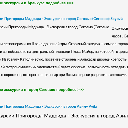
е экскурсии в Аранхуэс подробнее >>>
и Пригороды Мадрида - Экскурсия в город Сеговью (Сеговию) Segovia
Экскурси
часов . 
и легионерами
во II веке до нашей эры. Огромный акведук – символ город
и вы побываете на центральной площади Пласа Майор, на которой,
в церк
 Изабеллу Католичесую, посетите старинный Алькасар дворец-крепость-
ей гастрономических удовольствий ждет сюрприз- возможность отведать
о поросенка, которого шеф-повар при Вас мастерски разрежет тарелками.
е экскурсии в город Сеговию подробнее >>>
и Пригороды Мадрида - Экскурсия в город Авилу Avila