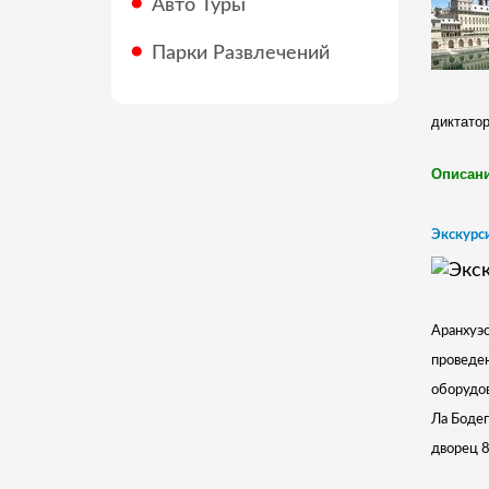
Авто Туры
Парки Развлечений
диктатор
Описани
Экскурси
Аранхуэс
проведен
оборудов
Ла Бодег
дворец 8