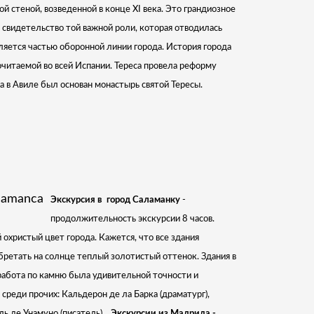
 стеной, возведенной в конце ХI века. Это грандиозное
свидетельство той важной роли, которая отводилась
яется частью оборонной линии города. История города
очитаемой во всей Испании. Тереса провела реформу
 в Авиле был основан монастырь святой Тересы.
Экскурсия в город Саламанку
-
продолжительность экскурсии 8 часов.
 охристый цвет города. Кажется, что все здания
бретать на солнце теплый золотистый оттенок. Здания в
 работа по камню была удивительной точности и
 среди прочих: Кальдерон де ла Барка (драматург),
ль де Унамуно (писатель).
Экскурсии из Мадрида -