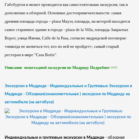
Габсбургов и может проводится как самостоятельная экскурсия, так и
дополнение к обзорной. Основные достопримечательности: самая
древняя площадь города –
p
laza
Mayor
, площадь, на которой находится
самое старинное здание в городе
- plaza de la Villa, площадь Закрытых
Ворот,
улица Изюма, Calle de la Pasa, согласно мадридской поговорке:
«никогда не жениться тот, кто по ней не пройдет»; самый старый
ресторан в мире “
C
asa
Bot
í
n
”.
Описание пешеходной экскурсии по Мадриду Подробнее >>>
Экскурсии в Мадриде - Индивидуальные и Групповые Экскурсии в
Мадриде - Обзорная(ознакомительная ) экскурсия по Мадриду на
автомобиле (на автобусе)
Индивидуальные и групповые экскурсии в Мадриде
- обзорная