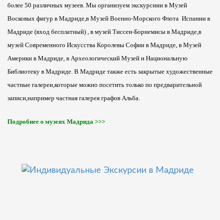
более 50 различных музеев. Мы организуем экскурсиии в Музей
Восковых фигур в Мадриде,в Музей Военно-Морского Флота Испании в
Мадриде (вход бесплатный) , в музей Тиссен-Борнемисы в Мадриде,в
музей Современного Искусства Королевы Софии в Мадриде, в Музей
Америки в Мадриде, в Археологический Музей и Национальную
Библиотеку в Мадриде. В Мадриде также есть закрытые художественные
частные галереи,которые можно посетить только по предварительной
записи,например частная галерея графов Альба.
Подробнее о музеях Мадрида >>>