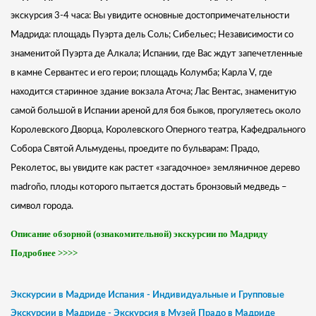
экскурсия 3-4 часа: Вы увидите основные достопримечательности
Мадрида: площадь Пуэрта дель Соль; Сибельес; Независимости со
знаменитой Пуэрта де Алкала; Испании, где Вас ждут запечетленные
в камне Сервантес и его герои; площадь Колумба;
Карла V, где
находится старинное здание вокзала Аточа; Лас Вентас, знаменитую
самой большой в Испании ареной для боя быков, прогуляетесь около
Королевского Дворца, Королевского Оперного театра, Кафедрального
Собора Святой Альмудены, проедите по бульварам: Прадо,
Реколетос, вы увидите как растет «загадочное» земляничное дерево
madroño, плоды которого пытается достать бронзовый медведь –
символ города.
Описание обзорной (ознакомительной) экскурсии по Мадриду
Подробнее >>>>
Экскурсии в Мадриде Испания - Индивидуальные и Групповые
Экскурсии в Мадриде - Экскурсия в Музей Прадо в Мадриде